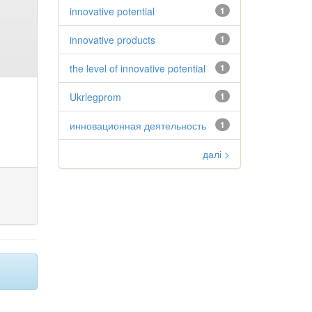
innovative potential
1
innovative products
1
the level of innovative potential
1
Ukrlegprom
1
инновационная деятельность
1
далі >