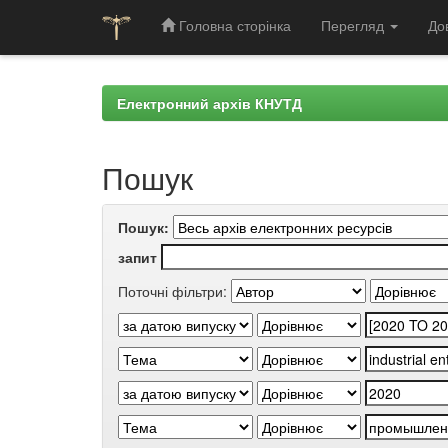
Головна сторінка
Перегляд
До
Skip
navigation
Електронний архів КНУТД
Пошук
Пошук:
запит
Поточні фільтри: