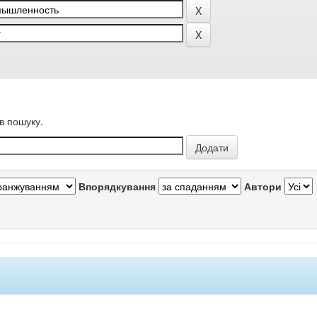
в пошуку.
Впорядкування
Автори