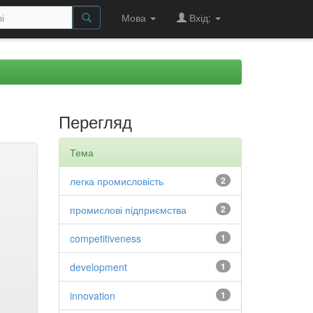
Мова
Вхід:
Перегляд
Тема
легка промисловість
2
промислові підприємства
2
competitiveness
1
development
1
innovation
1