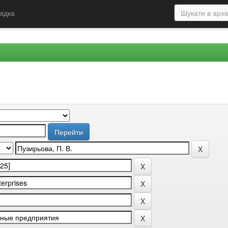
відка