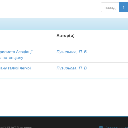
назад
1
Автор(и)
риємств Асоціації
Пузирьова, П. В.
го потенціалу
ану галузі легкої
Пузирьова, П. В.
тарій КНУТД © 2026
Зворотний зв