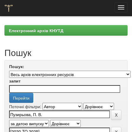
Skip
navigation
Електронний архів КНУТД
Пошук
Пошук:
запит
Поточні фільтри: