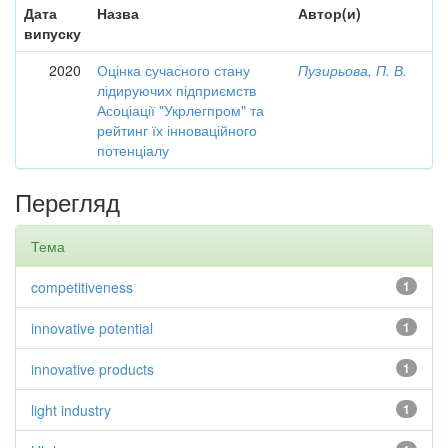
Дата
Назва
Автор(и)
випуску
2020
Оцінка сучасного стану
Пузирьова, П. В.
лідируючих підприємств
Асоціації "Укрлегпром" та
рейтинг їх інноваційного
потенціалу
Перегляд
Тема
competitiveness
1
innovative potential
1
innovative products
1
light industry
1