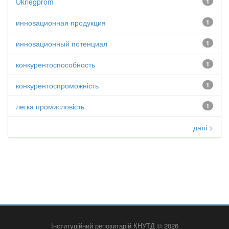
Ukrlegprom
1
инновационная продукция
1
инновационный потенциал
1
конкурентоспособность
1
конкурентоспроможність
1
легка промисловість
1
далі >
Інституційний репозитарій КНУТД © 2026