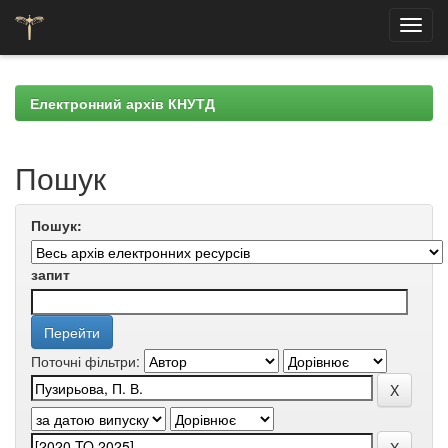
Skip
navigation
Електронний архів КНУТД
Пошук
Пошук:
запит
Поточні фільтри: