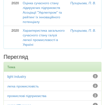
2020
Оцінка сучасного стану
Пузирьова, П. В.
лідируючих підприємств
Асоціації "Укрлегпром" та
рейтинг їх інноваційного
потенціалу
2020
Характеристика загального
Пузирьова, П. В.
сучасного стану галузі
легкої промисловості в
Україні
Перегляд
Тема
light industry
2
легка промисловість
2
промислові підприємства
2