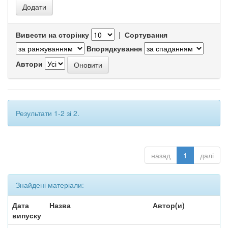
Вивести на сторінку
|
Сортування
Впорядкування
Автори
Результати 1-2 зі 2.
назад
1
далі
Знайдені матеріали:
Дата
Назва
Автор(и)
випуску