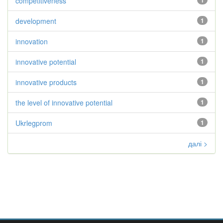
competitiveness
1
development
1
innovation
1
innovative potential
1
innovative products
1
the level of innovative potential
1
Ukrlegprom
1
далі >