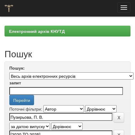
Skip
navigation
Електронний архів КНУТД
Пошук
Пошук:
запит
Поточні фільтри: