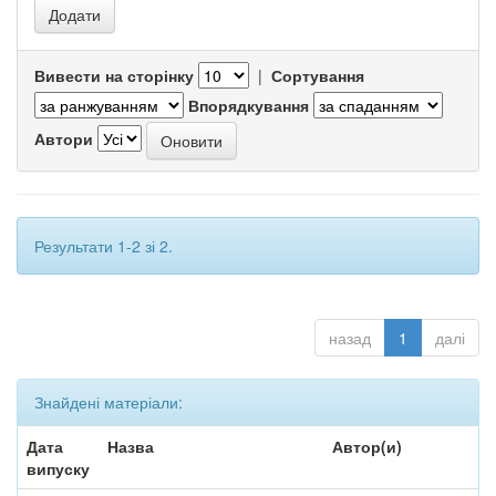
Вивести на сторінку
|
Сортування
Впорядкування
Автори
Результати 1-2 зі 2.
назад
1
далі
Знайдені матеріали:
Дата
Назва
Автор(и)
випуску