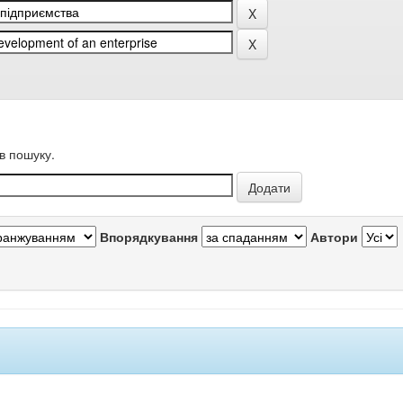
в пошуку.
Впорядкування
Автори