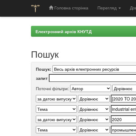
Головна сторінка
Перегляд
До
Skip
navigation
Електронний архів КНУТД
Пошук
Пошук:
запит
Поточні фільтри: