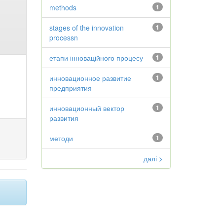
methods
1
stages of the innovation
1
processn
етапи інноваційного процесу
1
инновационное развитие
1
предприятия
инновационный вектор
1
развития
методи
1
далі >