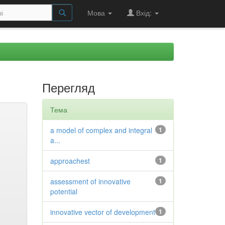
Мова
Вхід:
Перегляд
Тема
a model of complex and integral
1
a...
approachest
1
assessment of innovative
1
potential
innovative vector of development
1