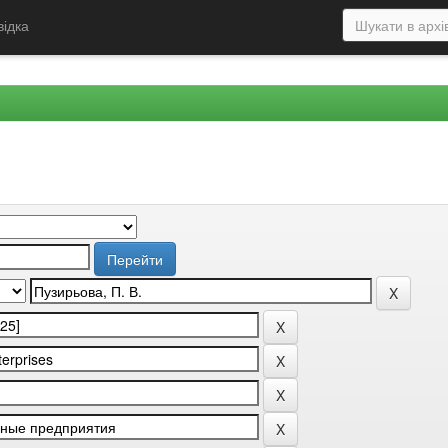
відка