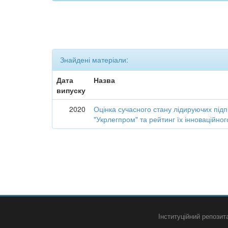
Знайдені матеріали:
Дата
Назва
випуску
2020
Оцінка сучасного стану лідируючих підп
"Укрлегпром" та рейтинг їх інноваційно
Інституційний репози