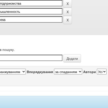
в пошуку.
Впорядкування
Автори