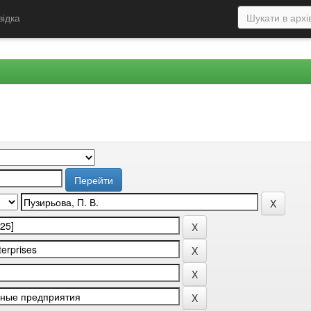
відка