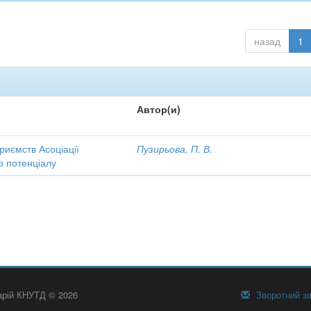
назад
1
Автор(и)
риємств Асоціації
Пузирьова, П. В.
го потенціалу
тарій КНУТД © 2026
Зворотний зв