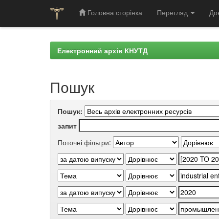
Головна сторінка
Перегляд
До
Skip
navigation
Електронний архів КНУТД
Пошук
Пошук:
запит
Поточні фільтри: