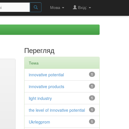
Мова
Вхід:
Перегляд
Тема
innovative potential
1
innovative products
1
light industry
1
the level of innovative potential
1
Ukrlegprom
1