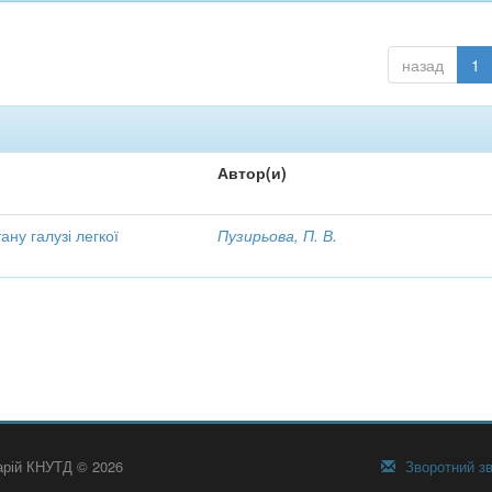
назад
1
Автор(и)
ану галузі легкої
Пузирьова, П. В.
тарій КНУТД © 2026
Зворотний зв