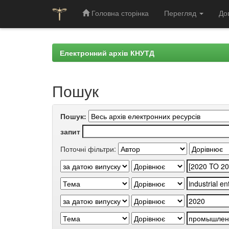
Головна сторінка
Перегляд
До
Skip
navigation
Електронний архів КНУТД
Пошук
Пошук:
запит
Поточні фільтри: