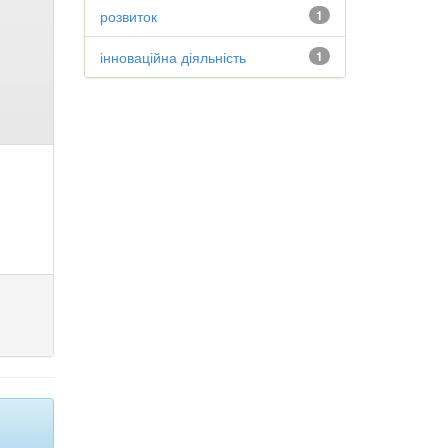
розвиток
1
інноваційна діяльність
1