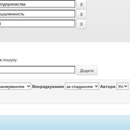
в пошуку.
Впорядкування
Автори