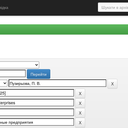
відка