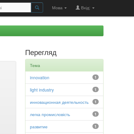
Мова
Вхід:
Перегляд
Тема
innovation
1
light industry
1
инновационная деятельность
1
легка промисловість
1
развитие
1