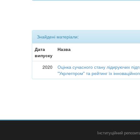
Знайдені матеріали:
Дата
Назва
випуску
2020
Оцінка сучасного стану лідируючих підп
"Укрлегпром" та рейтинг їх інноваційно
Інституційний репози