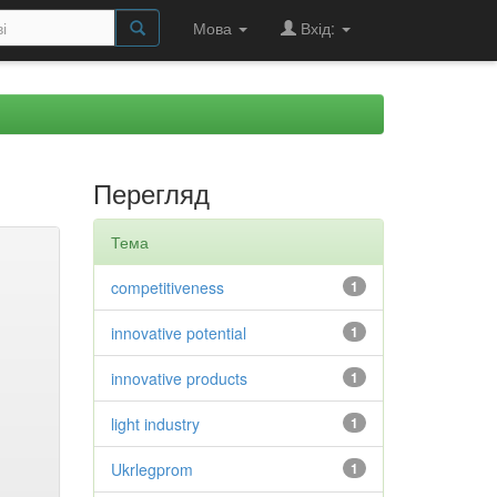
Мова
Вхід:
Перегляд
Тема
competitiveness
1
innovative potential
1
innovative products
1
light industry
1
Ukrlegprom
1