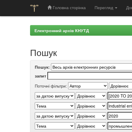
Головна сторінка
Перегляд
До
Skip
navigation
Електронний архів КНУТД
Пошук
Пошук:
запит
Поточні фільтри: