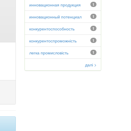
инновационная продукция
1
инновационный потенциал
1
конкурентоспособность
1
конкурентоспроможність
1
легка промисловість
1
далі >