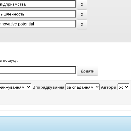
в пошуку.
Впорядкування
Автори