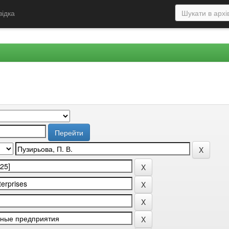
відка