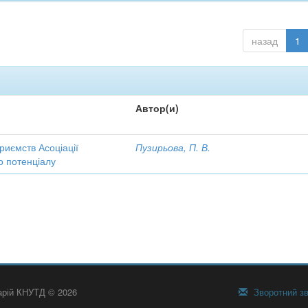
назад
1
Автор(и)
риємств Асоціації
Пузирьова, П. В.
го потенціалу
тарій КНУТД © 2026
Зворотний зв