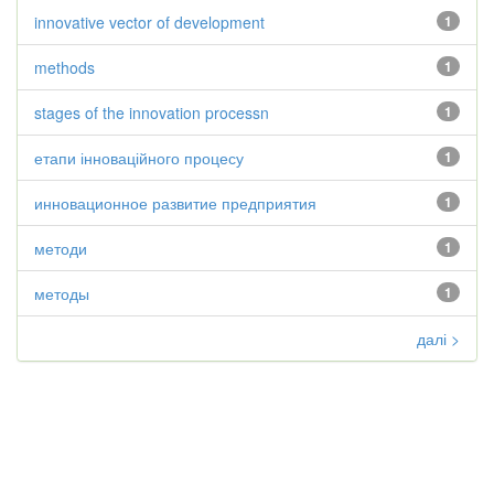
innovative vector of development
1
methods
1
stages of the innovation processn
1
етапи інноваційного процесу
1
инновационное развитие предприятия
1
методи
1
методы
1
далі >