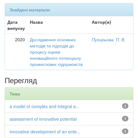
Знайдені матеріали:
Дата
Назва
Автор(и)
випуску
2020
Дослідження основних
Пузирьова, П. В.
методів та підходів до
процесу оцінки
інноваційного потенціалу
промислових підприємств
Перегляд
Тема
a model of complex and integral a...
1
assessment of innovative potential
1
innovative development of an ente...
1