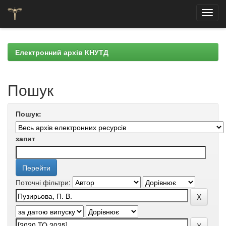
Skip
navigation
Електронний архів КНУТД
Пошук
Пошук:
запит
Поточні фільтри: