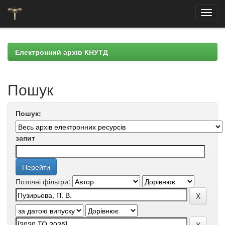
Skip
navigation
Електронний архів КНУТД
Пошук
Пошук:
запит
Поточні фільтри: