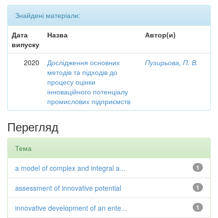
Знайдені матеріали:
Дата
Назва
Автор(и)
випуску
2020
Дослідження основних
Пузирьова, П. В.
методів та підходів до
процесу оцінки
інноваційного потенціалу
промислових підприємств
Перегляд
Тема
a model of complex and integral a...
1
assessment of innovative potential
1
innovative development of an ente...
1