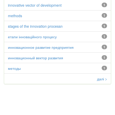
innovative vector of development
1
methods
1
stages of the innovation processn
1
етапи інноваційного процесу
1
инновационное развитие предприятия
1
инновационный вектор развития
1
методы
1
далі >