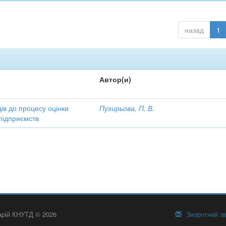
назад
1
Автор(и)
ів до процесу оцінки
Пузирьова, П. В.
підприємств
тарій КНУТД © 2026
Зворотний зв