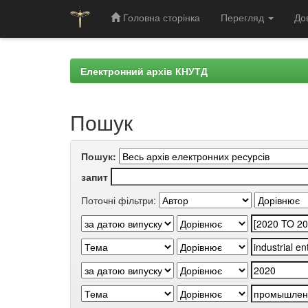
Головна сторінка
Перегляд
До
Skip
navigation
Електронний архів КНУТД
Пошук
Пошук:
запит
Поточні фільтри: