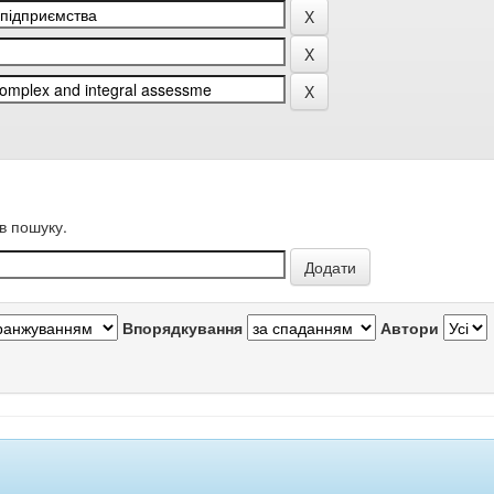
в пошуку.
Впорядкування
Автори