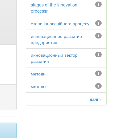
stages of the innovation
1
processn
етапи інноваційного процесу
1
инновационное развитие
1
предприятия
инновационный вектор
1
развития
методи
1
методы
1
далі >