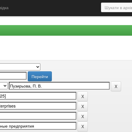
відка