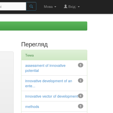
Мова
Вхід:
Перегляд
Тема
assessment of innovative
1
potential
innovative development of an
1
ente...
innovative vector of development
1
methods
1