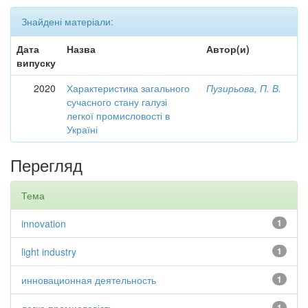
Знайдені матеріали:
Дата
Назва
Автор(и)
випуску
2020
Характеристика загального
Пузирьова, П. В.
сучасного стану галузі
легкої промисловості в
Україні
Перегляд
Тема
innovation
1
light industry
1
инновационная деятельность
1
1