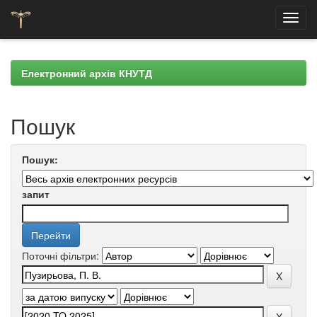
Skip
navigation
Електронний архів КНУТД
Пошук
Пошук:
запит
Поточні фільтри: