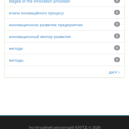
stages of the innovation processn
1
етапи інноваційного процесу
1
инновационное развитие предприятия
1
инновационный вектор развития
1
методи
1
методы
1
далі >
Інституційний репозитарій КНУТД © 2026