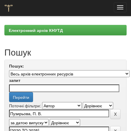
Skip
navigation
Електронний архів КНУТД
Пошук
Пошук:
запит
Поточні фільтри: