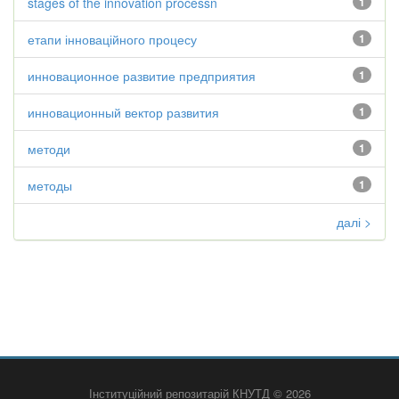
stages of the innovation processn
1
етапи інноваційного процесу
1
инновационное развитие предприятия
1
инновационный вектор развития
1
методи
1
методы
1
далі >
Інституційний репозитарій КНУТД © 2026