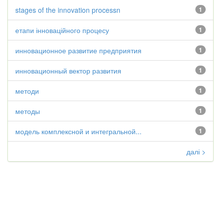
stages of the innovation processn
1
етапи інноваційного процесу
1
инновационное развитие предприятия
1
инновационный вектор развития
1
методи
1
методы
1
модель комплексной и интегральной...
1
далі >