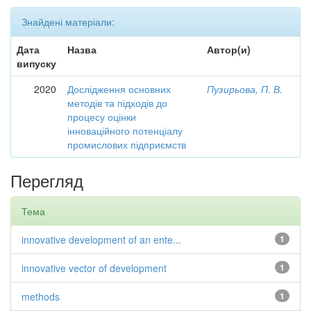
Знайдені матеріали:
Дата
Назва
Автор(и)
випуску
2020
Дослідження основних
Пузирьова, П. В.
методів та підходів до
процесу оцінки
інноваційного потенціалу
промислових підприємств
Перегляд
Тема
innovative development of an ente...
1
innovative vector of development
1
methods
1