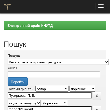
Skip
navigation
Електронний архів КНУТД
Пошук
Пошук:
запит
Поточні фільтри: