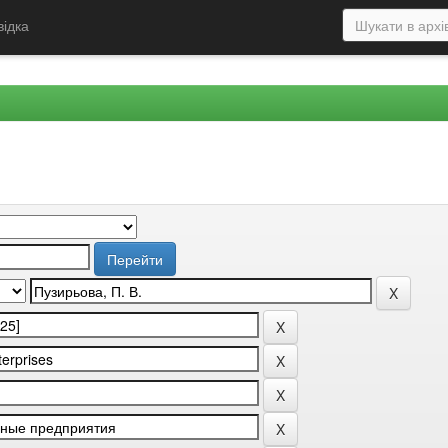
відка