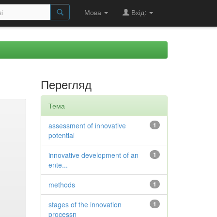
Мова
Вхід:
Перегляд
Тема
assessment of innovative
1
potential
innovative development of an
1
ente...
methods
1
stages of the innovation
1
processn