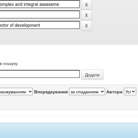
в пошуку.
Впорядкування
Автори