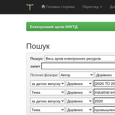
Головна сторінка
Перегляд
До
Skip
navigation
Електронний архів КНУТД
Пошук
Пошук:
запит
Поточні фільтри: