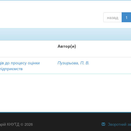
назад
1
Автор(и)
ів до процесу оцінки
Пузирьова, П. В.
підприємств
тарій КНУТД © 2026
Зворотний зв