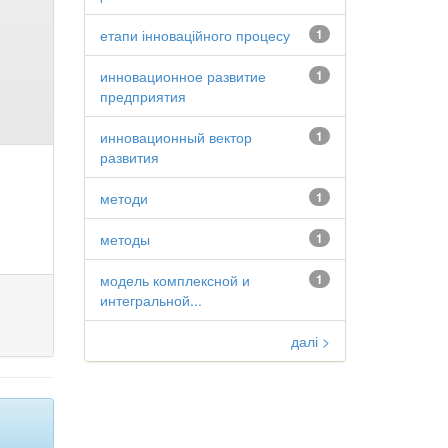
етапи інноваційного процесу
1
инновационное развитие
1
предприятия
инновационный вектор
1
развития
методи
1
методы
1
модель комплексной и
1
интегральной...
далі >