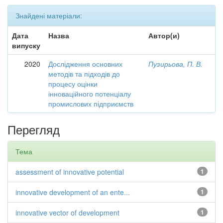
Знайдені матеріали:
Дата
Назва
Автор(и)
випуску
2020
Дослідження основних
Пузирьова, П. В.
методів та підходів до
процесу оцінки
інноваційного потенціалу
промислових підприємств
Перегляд
Тема
assessment of innovative potential
1
innovative development of an ente...
1
innovative vector of development
1