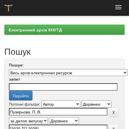
Skip
navigation
Електронний архів КНУТД
Пошук
Пошук:
запит
Поточні фільтри: