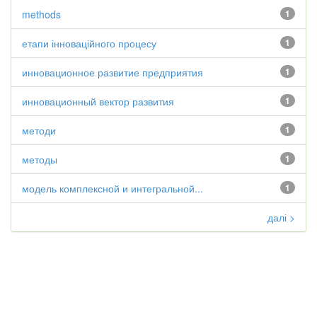
methods
1
етапи інноваційного процесу
1
инновационное развитие предприятия
1
инновационный вектор развития
1
методи
1
методы
1
модель комплексной и интегральной...
1
далі >