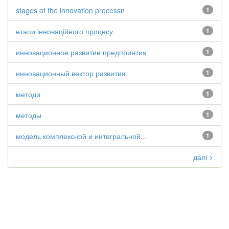
stages of the innovation processn
1
етапи інноваційного процесу
1
инновационное развитие предприятия
1
инновационный вектор развития
1
методи
1
методы
1
модель комплексной и интегральной...
1
далі >