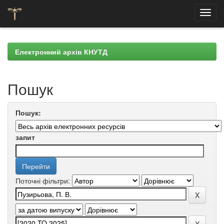
Skip
navigation
Електронний архів КНУТД
Пошук
Пошук:
запит
Поточні фільтри: