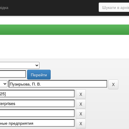
відка