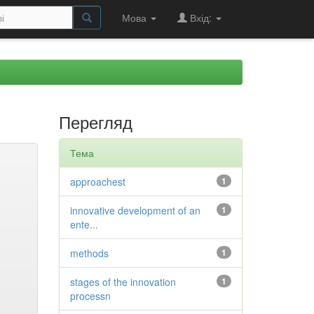
Мова
Вхід:
Перегляд
Тема
approachest
1
innovative development of an
1
ente...
methods
1
stages of the innovation
1
processn