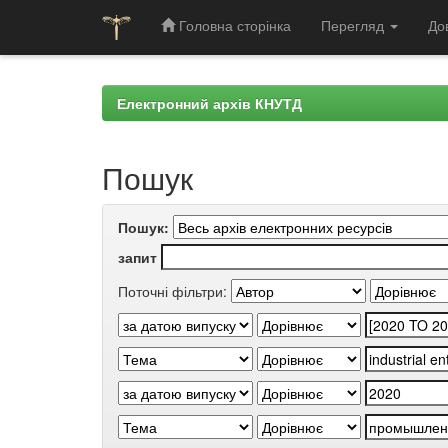
Головна сторінка
Перегляд
До
Skip
navigation
Електронний архів КНУТД
Пошук
Пошук:
запит
Поточні фільтри: