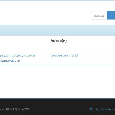
назад
1
Автор(и)
ів до процесу оцінки
Пузирьова, П. В.
підприємств
тарій КНУТД © 2026
Зворотний зв