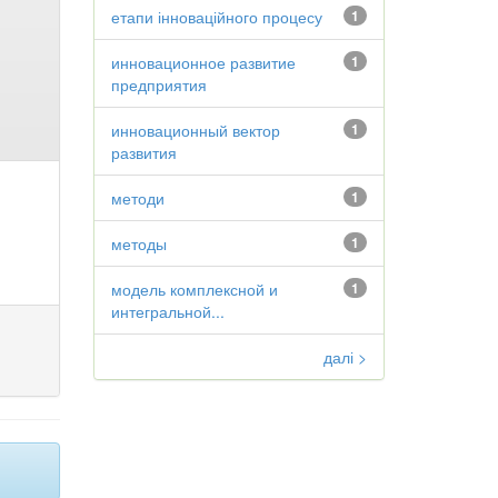
етапи інноваційного процесу
1
инновационное развитие
1
предприятия
инновационный вектор
1
развития
методи
1
методы
1
модель комплексной и
1
интегральной...
далі >