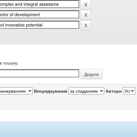
в пошуку.
Впорядкування
Автори