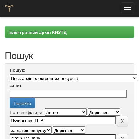
Skip
navigation
Електронний архів КНУТД
Пошук
Пошук:
запит
Поточні фільтри: