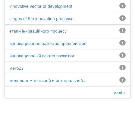
innovative vector of development
1
stages of the innovation processn
1
етапи інноваційного процесу
1
инновационное развитие предприятия
1
инновационный вектор развития
1
методы
1
модель комплексной и интегральной...
1
далі >