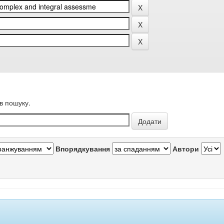
в пошуку.
Впорядкування
Автори