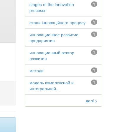
stages of the innovation
1
processn
етапи інноваційного процесу
1
инновационное развитие
1
предприятия
инновационный вектор
1
развития
методи
1
модель комплексной и
1
интегральной...
далі >