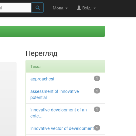
Мова
Вхід:
Перегляд
Тема
approachest
1
assessment of innovative
1
potential
innovative development of an
1
ente...
innovative vector of development
1