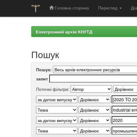
Головна сторінка
Перегляд
До
Skip
navigation
Електронний архів КНУТД
Пошук
Пошук:
запит
Поточні фільтри: