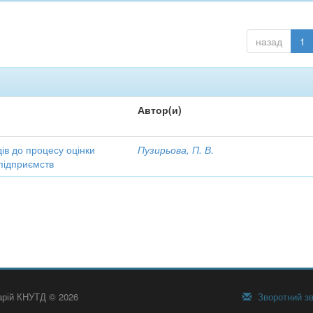
назад
1
Автор(и)
ів до процесу оцінки
Пузирьова, П. В.
підприємств
тарій КНУТД © 2026
Зворотний зв