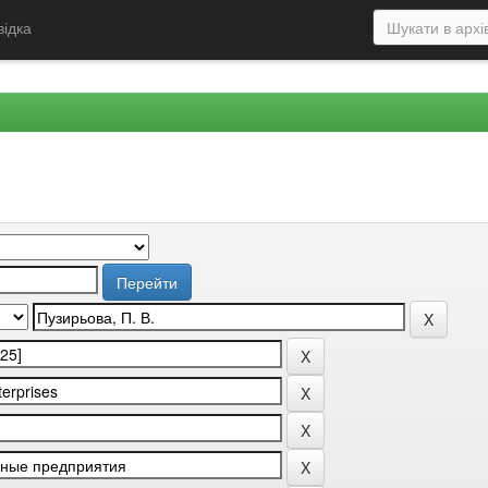
відка