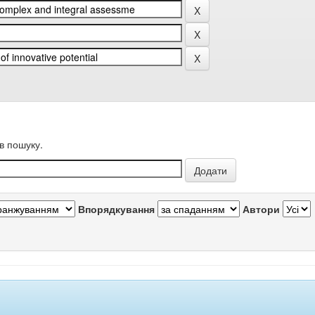
в пошуку.
Впорядкування
Автори