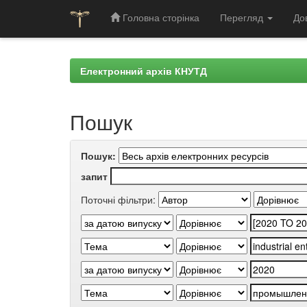
Головна сторінка
Перегляд
До
Skip
navigation
Електронний архів КНУТД
Пошук
Пошук:
запит
Поточні фільтри: