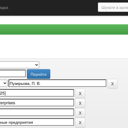
відка