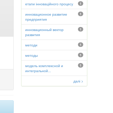
етапи інноваційного процесу
1
инновационное развитие
1
предприятия
инновационный вектор
1
развития
методи
1
методы
1
модель комплексной и
1
интегральной...
далі >