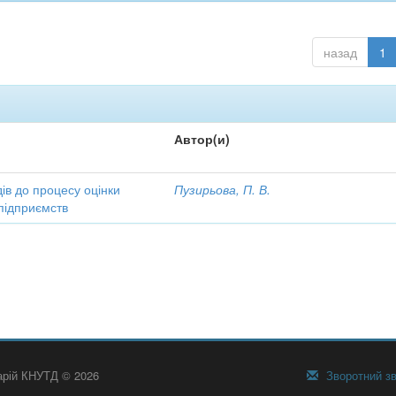
назад
1
Автор(и)
ів до процесу оцінки
Пузирьова, П. В.
підприємств
тарій КНУТД © 2026
Зворотний зв