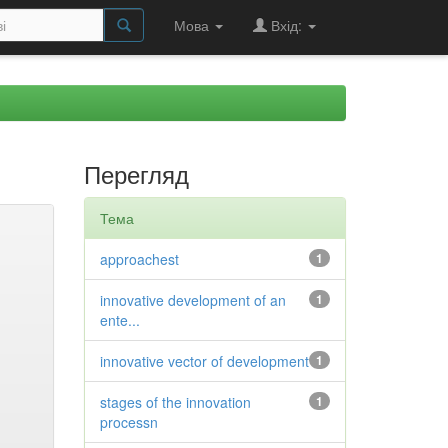
Мова
Вхід:
Перегляд
Тема
approachest
1
innovative development of an
1
ente...
innovative vector of development
1
stages of the innovation
1
processn