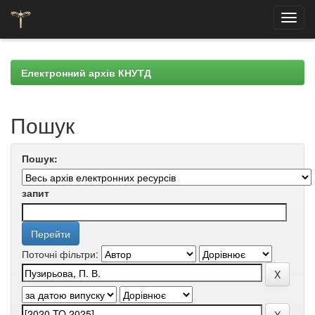
Skip
navigation
Електронний архів КНУТД
Пошук
Пошук:
запит
Поточні фільтри: