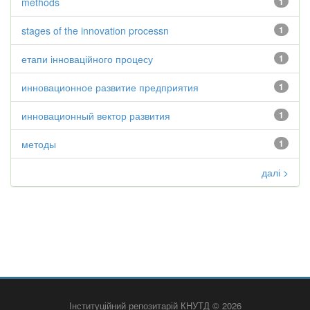
methods
1
stages of the innovation processn
1
етапи інноваційного процесу
1
инновационное развитие предприятия
1
инновационный вектор развития
1
методы
1
далі >
Інституційний репозитарій КНУТД © 2026