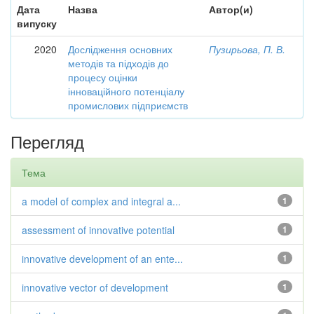
Дата
Назва
Автор(и)
випуску
2020
Дослідження основних
Пузирьова, П. В.
методів та підходів до
процесу оцінки
інноваційного потенціалу
промислових підприємств
Перегляд
Тема
a model of complex and integral a...
1
assessment of innovative potential
1
innovative development of an ente...
1
innovative vector of development
1