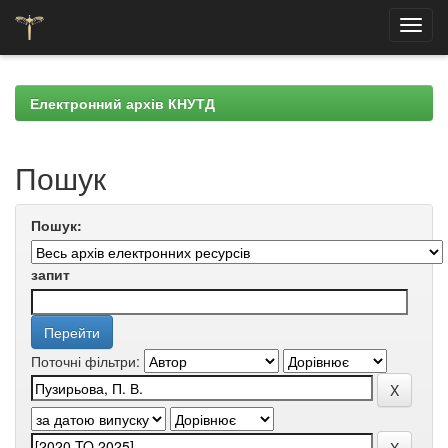
Skip
navigation
Електронний архів КНУТД
Пошук
Пошук:
запит
Поточні фільтри: