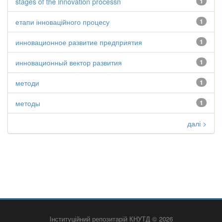
stages of the innovation processn
1
етапи інноваційного процесу
1
инновационное развитие предприятия
1
инновационный вектор развития
1
методи
1
методы
1
далі >
Інституційний репозитарій КНУТД © 2026