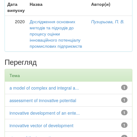
Дата
Назва
Автор(и)
випуску
2020
Дослідження основних
Пузирьова, П. В.
методів та підходів до
процесу оцінки
інноваційного потенціалу
промислових підприємств
Перегляд
Тема
a model of complex and integral a...
1
assessment of innovative potential
1
innovative development of an ente...
1
innovative vector of development
1