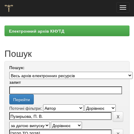
Skip
navigation
Електронний архів КНУТД
Пошук
Пошук:
запит
Поточні фільтри: