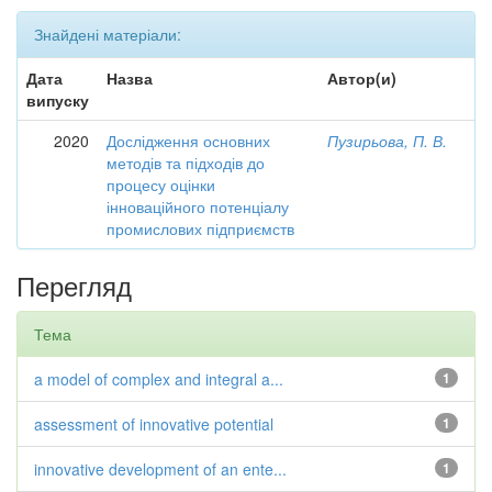
Знайдені матеріали:
Дата
Назва
Автор(и)
випуску
2020
Дослідження основних
Пузирьова, П. В.
методів та підходів до
процесу оцінки
інноваційного потенціалу
промислових підприємств
Перегляд
Тема
a model of complex and integral a...
1
assessment of innovative potential
1
innovative development of an ente...
1