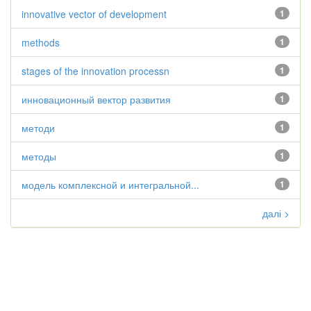
innovative vector of development
1
methods
1
stages of the innovation processn
1
инновационный вектор развития
1
методи
1
методы
1
модель комплексной и интегральной...
1
далі >