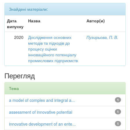
Знайдені матеріали:
Дата
Назва
Автор(и)
випуску
2020
Дослідження основних
Пузирьова, П. В.
методів та підходів до
процесу оцінки
інноваційного потенціалу
промислових підприємств
Перегляд
Тема
a model of complex and integral a...
1
assessment of innovative potential
1
innovative development of an ente...
1