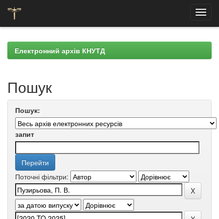
Skip
navigation
Електронний архів КНУТД
Пошук
Пошук:
запит
Поточні фільтри: