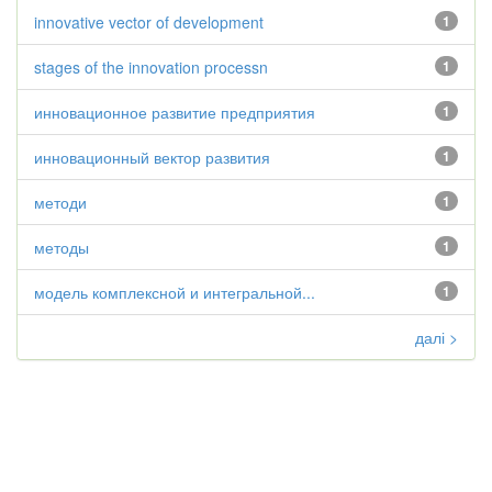
innovative vector of development
1
stages of the innovation processn
1
инновационное развитие предприятия
1
инновационный вектор развития
1
методи
1
методы
1
модель комплексной и интегральной...
1
далі >