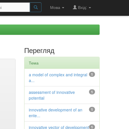
Мова
Вхід:
Перегляд
Тема
a model of complex and integral
1
a...
assessment of innovative
1
potential
innovative development of an
1
ente...
innovative vector of development
1