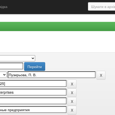
відка