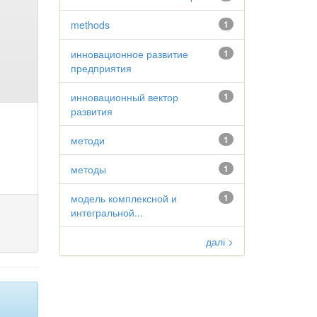
methods
1
инновационное развитие
1
предприятия
инновационный вектор
1
развития
методи
1
методы
1
модель комплексной и
1
интегральной...
далі >