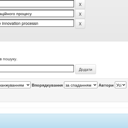
в пошуку.
Впорядкування
Автори