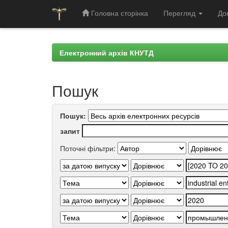
Головна сторінка
Перегляд
До
Skip
navigation
Електронний архів КНУТД
Пошук
Пошук:
запит
Поточні фільтри: