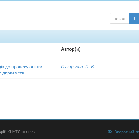
назад
1
Автор(и)
ів до процесу оцінки
Пузирьова, П. В.
підприємств
тарій КНУТД © 2026
Зворотний зв