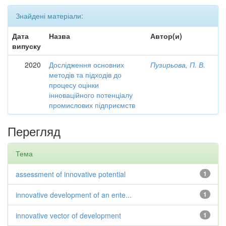
Знайдені матеріали:
Дата
Назва
Автор(и)
випуску
2020
Дослідження основних
Пузирьова, П. В.
методів та підходів до
процесу оцінки
інноваційного потенціалу
промислових підприємств
Перегляд
Тема
assessment of innovative potential
1
innovative development of an ente...
1
innovative vector of development
1