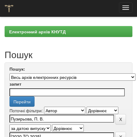
Skip
navigation
Електронний архів КНУТД
Пошук
Пошук:
запит
Поточні фільтри: