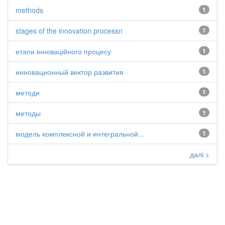
methods
1
stages of the innovation processn
1
етапи інноваційного процесу
1
инновационный вектор развития
1
методи
1
методы
1
модель комплексной и интегральной...
1
далі >