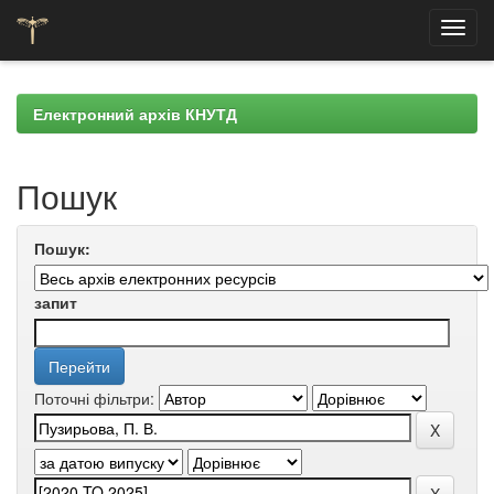
Skip
navigation
Електронний архів КНУТД
Пошук
Пошук:
запит
Поточні фільтри: