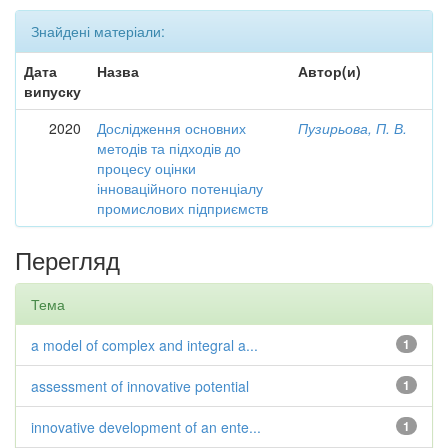
Знайдені матеріали:
Дата
Назва
Автор(и)
випуску
2020
Дослідження основних
Пузирьова, П. В.
методів та підходів до
процесу оцінки
інноваційного потенціалу
промислових підприємств
Перегляд
Тема
a model of complex and integral a...
1
assessment of innovative potential
1
innovative development of an ente...
1