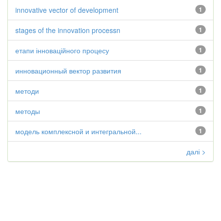
innovative vector of development
1
stages of the innovation processn
1
етапи інноваційного процесу
1
инновационный вектор развития
1
методи
1
методы
1
модель комплексной и интегральной...
1
далі >