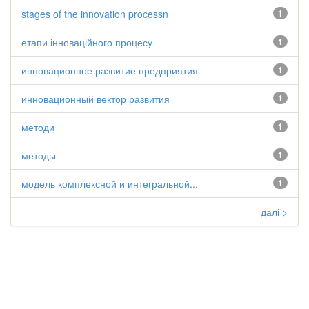
stages of the innovation processn
1
етапи інноваційного процесу
1
инновационное развитие предприятия
1
инновационный вектор развития
1
методи
1
методы
1
модель комплексной и интегральной...
1
далі >