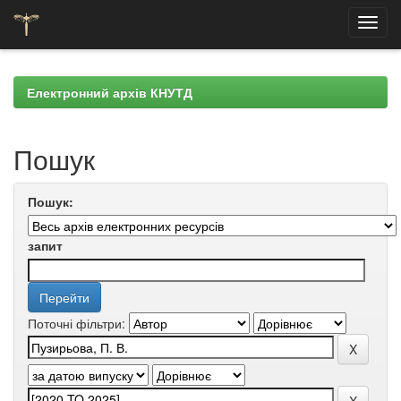
Skip
navigation
Електронний архів КНУТД
Пошук
Пошук:
запит
Поточні фільтри: