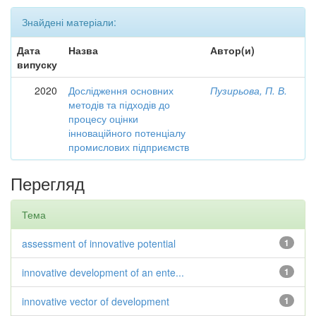
Знайдені матеріали:
Дата
Назва
Автор(и)
випуску
2020
Дослідження основних
Пузирьова, П. В.
методів та підходів до
процесу оцінки
інноваційного потенціалу
промислових підприємств
Перегляд
Тема
assessment of innovative potential
1
innovative development of an ente...
1
innovative vector of development
1