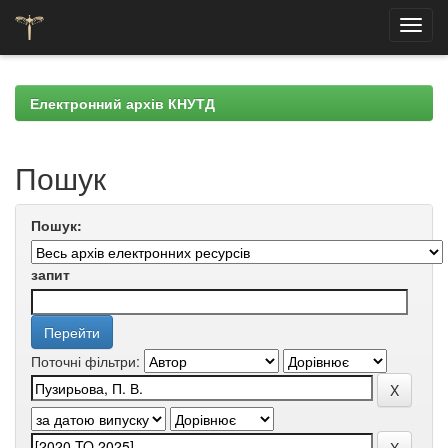
Skip
navigation
Електронний архів КНУТД
Пошук
Пошук:
запит
Поточні фільтри: