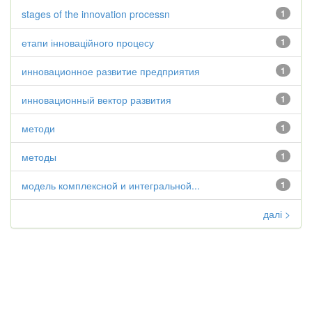
stages of the innovation processn
1
етапи інноваційного процесу
1
инновационное развитие предприятия
1
инновационный вектор развития
1
методи
1
методы
1
модель комплексной и интегральной...
1
далі >