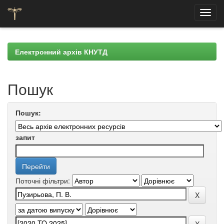
Skip
navigation
Електронний архів КНУТД
Пошук
Пошук:
запит
Поточні фільтри: