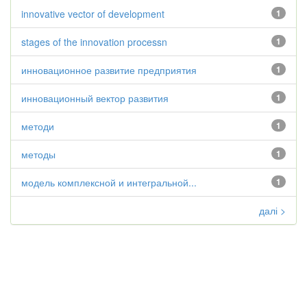
innovative vector of development
1
stages of the innovation processn
1
инновационное развитие предприятия
1
инновационный вектор развития
1
методи
1
методы
1
модель комплексной и интегральной...
1
далі >