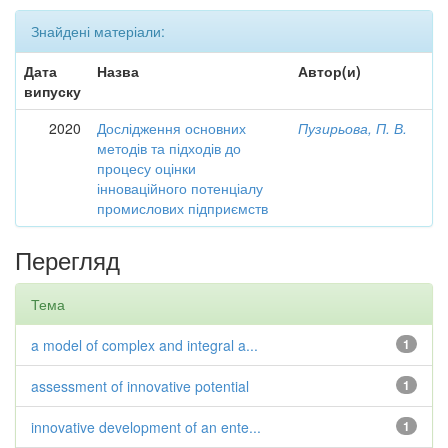
Знайдені матеріали:
Дата
Назва
Автор(и)
випуску
2020
Дослідження основних
Пузирьова, П. В.
методів та підходів до
процесу оцінки
інноваційного потенціалу
промислових підприємств
Перегляд
Тема
a model of complex and integral a...
1
assessment of innovative potential
1
innovative development of an ente...
1