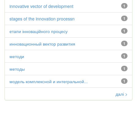
innovative vector of development
1
stages of the innovation processn
1
етапи інноваційного процесу
1
инновационный вектор развития
1
методи
1
методы
1
модель комплексной и интегральной...
1
далі >