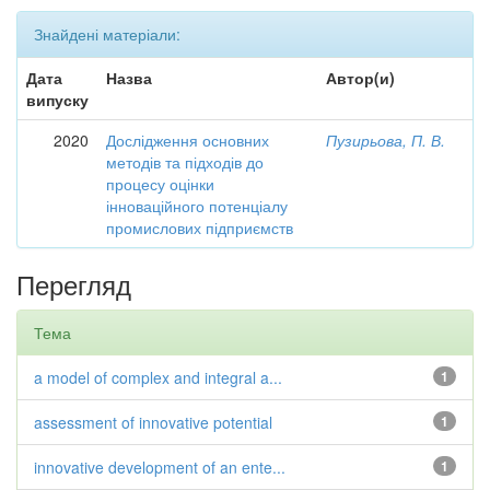
Знайдені матеріали:
Дата
Назва
Автор(и)
випуску
2020
Дослідження основних
Пузирьова, П. В.
методів та підходів до
процесу оцінки
інноваційного потенціалу
промислових підприємств
Перегляд
Тема
a model of complex and integral a...
1
assessment of innovative potential
1
innovative development of an ente...
1