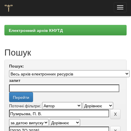
Skip
navigation
Електронний архів КНУТД
Пошук
Пошук:
запит
Поточні фільтри: