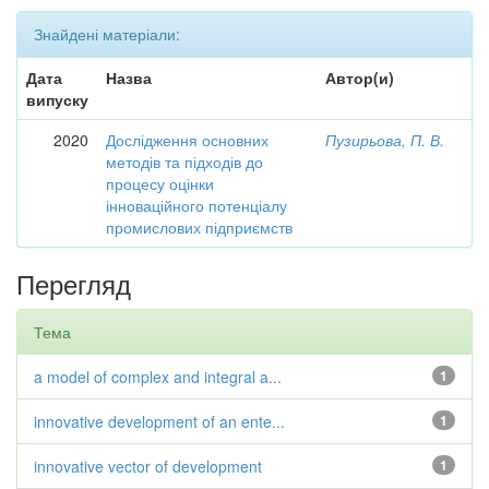
Знайдені матеріали:
Дата
Назва
Автор(и)
випуску
2020
Дослідження основних
Пузирьова, П. В.
методів та підходів до
процесу оцінки
інноваційного потенціалу
промислових підприємств
Перегляд
Тема
a model of complex and integral a...
1
innovative development of an ente...
1
innovative vector of development
1