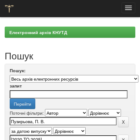
Skip
navigation
Електронний архів КНУТД
Пошук
Пошук:
запит
Поточні фільтри: