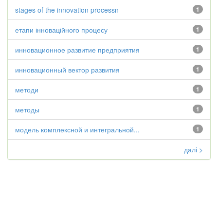
stages of the innovation processn
1
етапи інноваційного процесу
1
инновационное развитие предприятия
1
инновационный вектор развития
1
методи
1
методы
1
модель комплексной и интегральной...
1
далі >