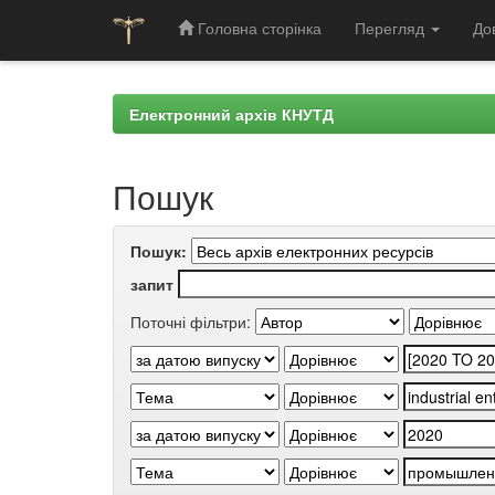
Головна сторінка
Перегляд
До
Skip
navigation
Електронний архів КНУТД
Пошук
Пошук:
запит
Поточні фільтри: