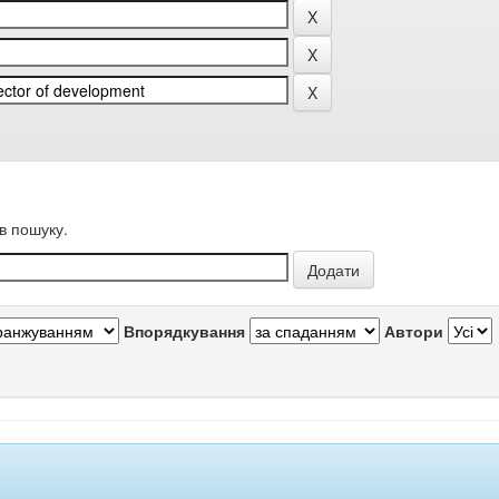
в пошуку.
Впорядкування
Автори