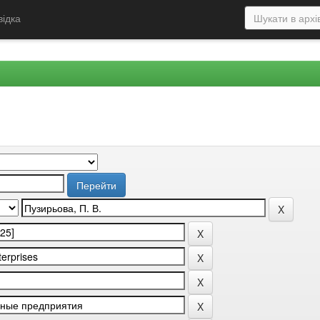
відка