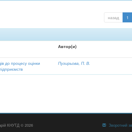
назад
1
Автор(и)
ів до процесу оцінки
Пузирьова, П. В.
підприємств
тарій КНУТД © 2026
Зворотний зв