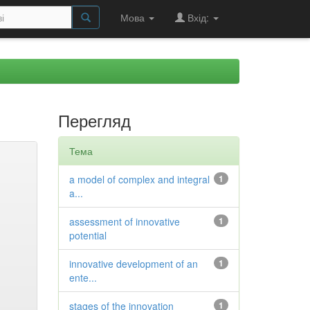
Мова
Вхід:
Перегляд
Тема
a model of complex and integral
1
a...
assessment of innovative
1
potential
innovative development of an
1
ente...
stages of the innovation
1