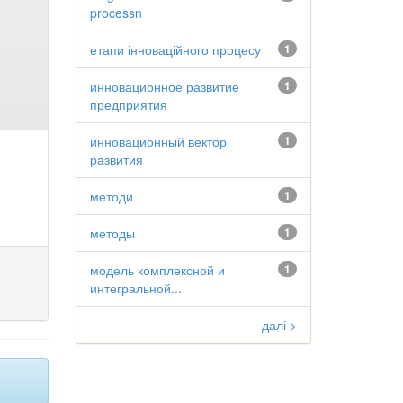
processn
етапи інноваційного процесу
1
инновационное развитие
1
предприятия
инновационный вектор
1
развития
методи
1
методы
1
модель комплексной и
1
интегральной...
далі >