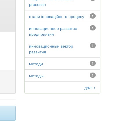
processn
етапи інноваційного процесу
1
инновационное развитие
1
предприятия
инновационный вектор
1
развития
методи
1
методы
1
далі >