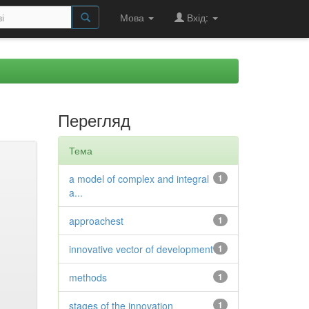
Мова
Вхід:
Перегляд
Тема
a model of complex and integral
1
a...
approachest
1
innovative vector of development
1
methods
1
stages of the innovation
1