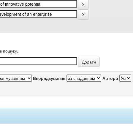
в пошуку.
Впорядкування
Автори