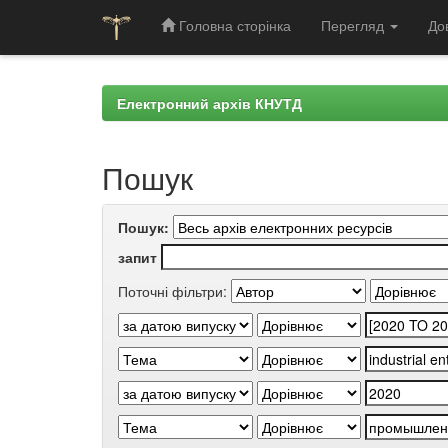
Головна сторінка
Перегляд
До
Skip
navigation
Електронний архів КНУТД
Пошук
Пошук:
запит
Поточні фільтри: