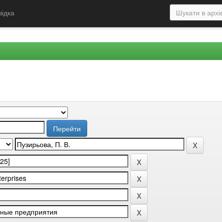
відка