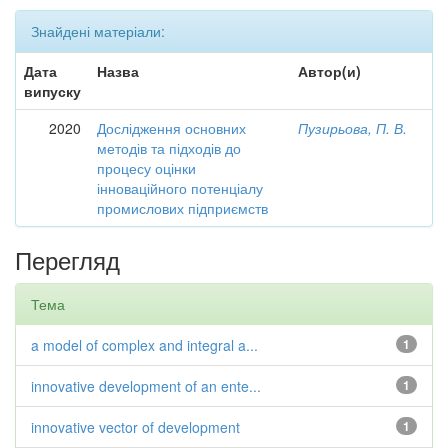
Знайдені матеріали:
Дата
Назва
Автор(и)
випуску
2020
Дослідження основних
Пузирьова, П. В.
методів та підходів до
процесу оцінки
інноваційного потенціалу
промислових підприємств
Перегляд
Тема
a model of complex and integral a...
1
innovative development of an ente...
1
innovative vector of development
1