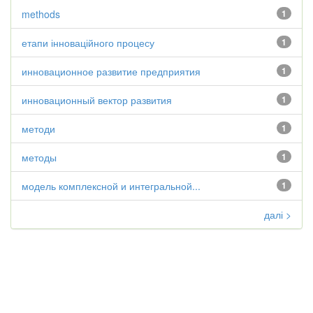
methods
1
етапи інноваційного процесу
1
инновационное развитие предприятия
1
инновационный вектор развития
1
методи
1
методы
1
модель комплексной и интегральной...
1
далі >