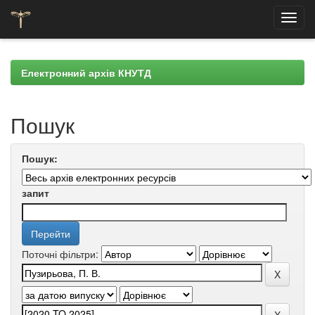
Skip
navigation
Електронний архів КНУТД
Пошук
Пошук:
запит
Поточні фільтри: