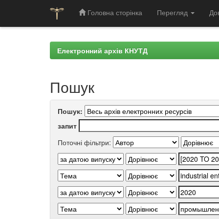
Головна сторінка
Перегляд
До
Skip
navigation
Електронний архів КНУТД
Пошук
Пошук:
запит
Поточні фільтри: