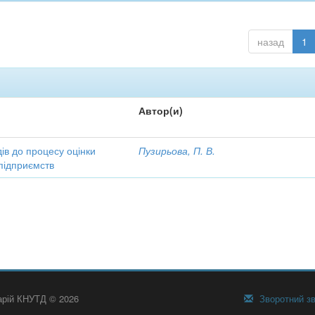
назад
1
Автор(и)
ів до процесу оцінки
Пузирьова, П. В.
підприємств
тарій КНУТД © 2026
Зворотний зв