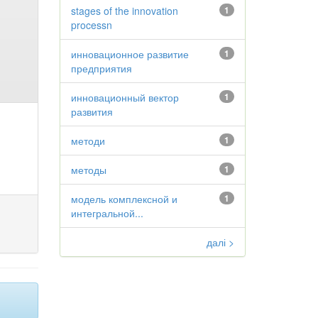
stages of the innovation
1
processn
инновационное развитие
1
предприятия
инновационный вектор
1
развития
методи
1
методы
1
модель комплексной и
1
интегральной...
далі >