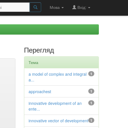
Мова
Вхід:
Перегляд
Тема
a model of complex and integral
1
a...
approachest
1
innovative development of an
1
ente...
innovative vector of development
1