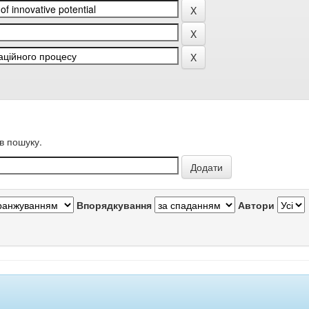
в пошуку.
Впорядкування
Автори