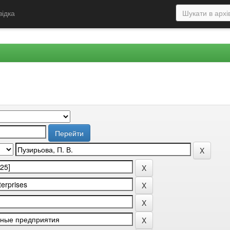
відка