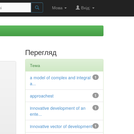
Мова
Вхід:
Перегляд
Тема
a model of complex and integral
1
a...
approachest
1
innovative development of an
1
ente...
innovative vector of development
1