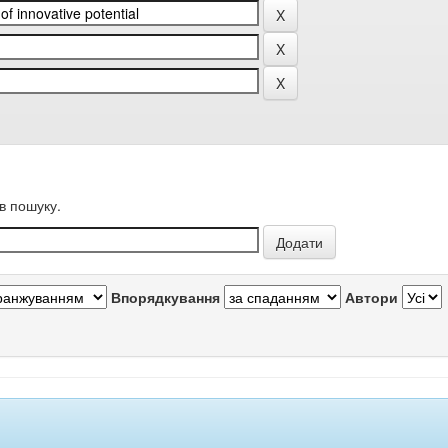
в пошуку.
Впорядкування
Автори