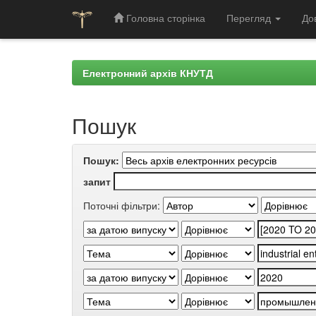
Головна сторінка
Перегляд
До
Skip
navigation
Електронний архів КНУТД
Пошук
Пошук:
запит
Поточні фільтри: