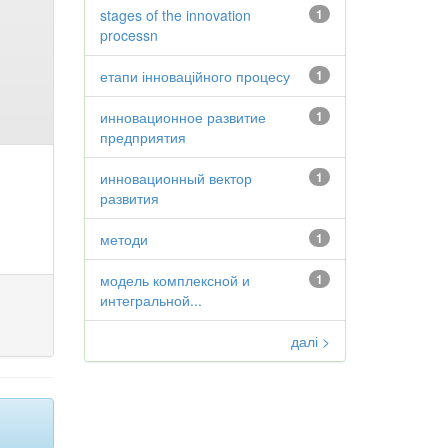
stages of the innovation
1
processn
етапи інноваційного процесу
1
инновационное развитие
1
предприятия
инновационный вектор
1
развития
методи
1
модель комплексной и
1
интегральной...
далі >