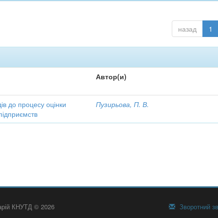
назад
1
Автор(и)
ів до процесу оцінки
Пузирьова, П. В.
підприємств
тарій КНУТД © 2026
Зворотний зв