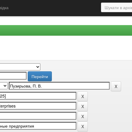
відка