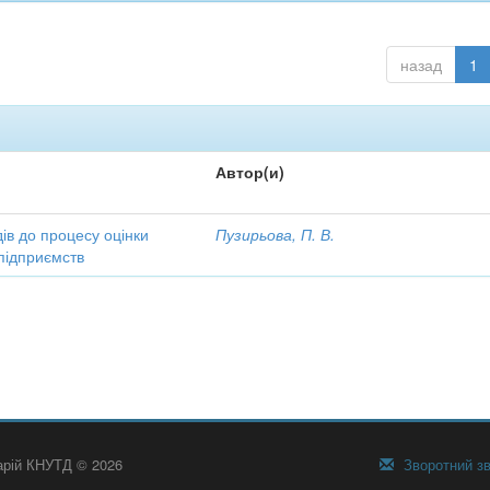
назад
1
Автор(и)
ів до процесу оцінки
Пузирьова, П. В.
підприємств
тарій КНУТД © 2026
Зворотний зв