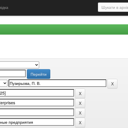
відка