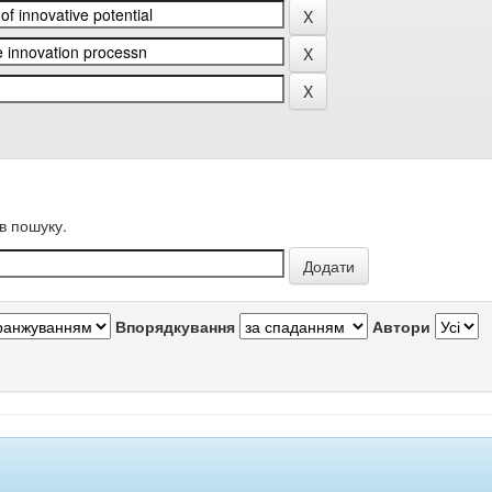
в пошуку.
Впорядкування
Автори