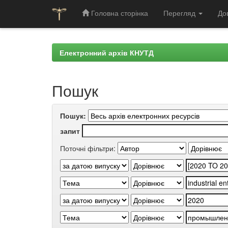
Головна сторінка
Перегляд
До
Skip
navigation
Електронний архів КНУТД
Пошук
Пошук:
запит
Поточні фільтри: