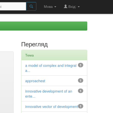
Мова
Вхід:
Перегляд
Тема
a model of complex and integral
1
a...
approachest
1
innovative development of an
1
ente...
innovative vector of development
1