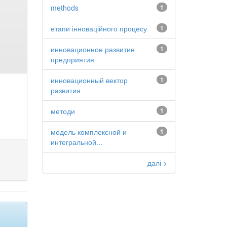
methods
1
етапи інноваційного процесу
1
инновационное развитие
1
предприятия
инновационный вектор
1
развития
методи
1
модель комплексной и
1
интегральной...
далі >