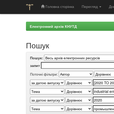
Головна сторінка
Перегляд
До
Skip
navigation
Електронний архів КНУТД
Пошук
Пошук:
запит
Поточні фільтри: