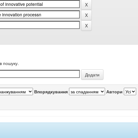
в пошуку.
Впорядкування
Автори