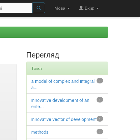
Мова
Вхід:
Перегляд
Тема
a model of complex and integral
1
a...
innovative development of an
1
ente...
innovative vector of development
1
methods
1