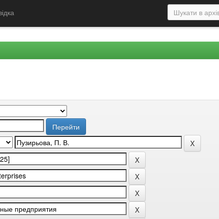
відка