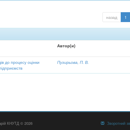
назад
1
Автор(и)
ів до процесу оцінки
Пузирьова, П. В.
підприємств
тарій КНУТД © 2026
Зворотний зв