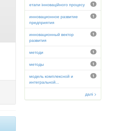
етапи інноваційного процесу
1
инновационное развитие
1
предприятия
инновационный вектор
1
развития
методи
1
методы
1
модель комплексной и
1
интегральной...
далі >