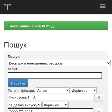
Skip
navigation
Електронний архів КНУТД
Пошук
Пошук:
запит
Поточні фільтри: