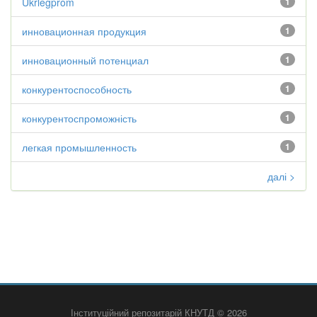
Ukrlegprom
1
инновационная продукция
1
инновационный потенциал
1
конкурентоспособность
1
конкурентоспроможність
1
легкая промышленность
1
далі >
Інституційний репозитарій КНУТД © 2026