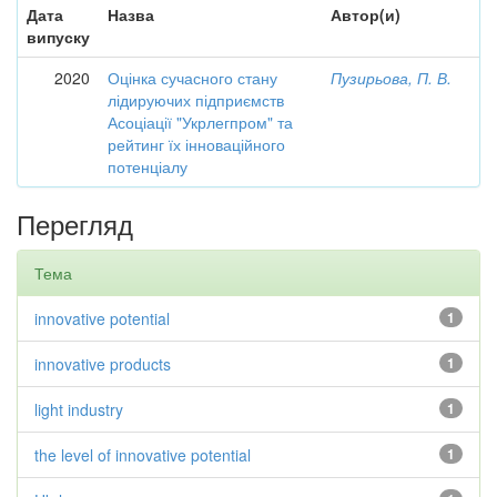
Дата
Назва
Автор(и)
випуску
2020
Оцінка сучасного стану
Пузирьова, П. В.
лідируючих підприємств
Асоціації "Укрлегпром" та
рейтинг їх інноваційного
потенціалу
Перегляд
Тема
innovative potential
1
innovative products
1
light industry
1
the level of innovative potential
1