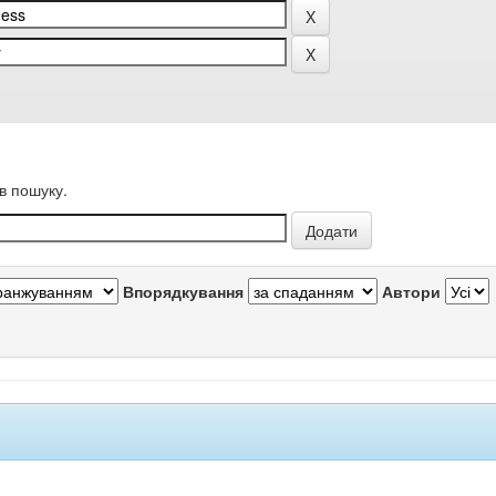
в пошуку.
Впорядкування
Автори