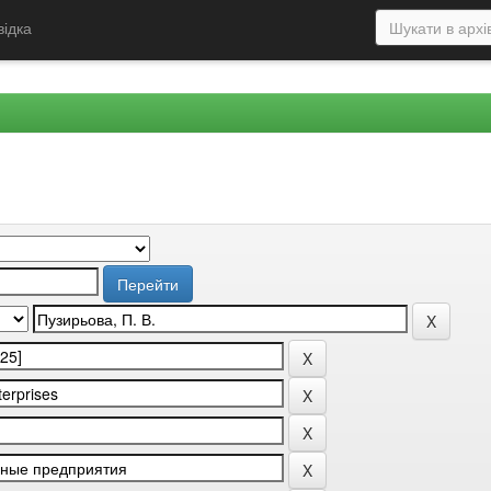
відка