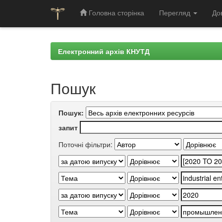
Головна сторінка
Перегляд
До
Skip
navigation
Електронний архів КНУТД
Пошук
Пошук:
запит
Поточні фільтри: