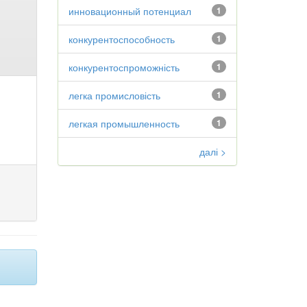
инновационный потенциал
1
конкурентоспособность
1
конкурентоспроможність
1
легка промисловість
1
легкая промышленность
1
далі >