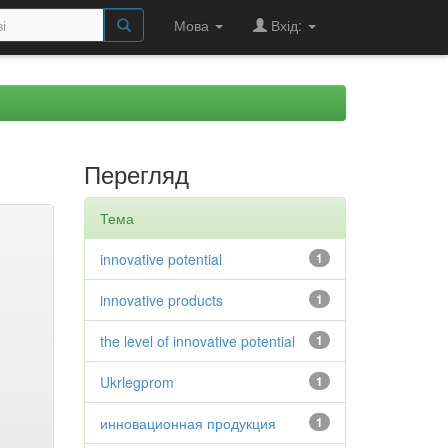
Мова
Вхід:
Перегляд
Тема
innovative potential
1
innovative products
1
the level of innovative potential
1
Ukrlegprom
1
инновационная продукция
1