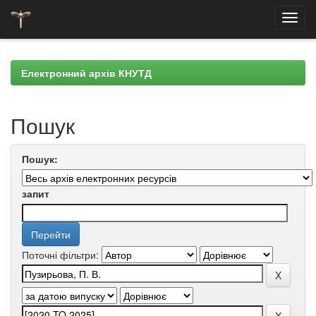
Skip
navigation
Електронний архів КНУТД
Пошук
Пошук:
запит
Поточні фільтри: