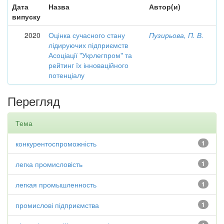
Дата
Назва
Автор(и)
випуску
2020
Оцінка сучасного стану
Пузирьова, П. В.
лідируючих підприємств
Асоціації "Укрлегпром" та
рейтинг їх інноваційного
потенціалу
Перегляд
Тема
конкурентоспроможність
1
легка промисловість
1
легкая промышленность
1
промислові підприємства
1