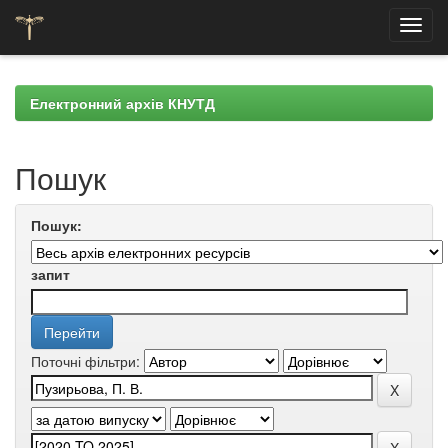
Skip
navigation
Електронний архів КНУТД
Пошук
Пошук:
запит
Поточні фільтри: