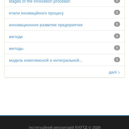
stages of the innovation processn
1
етапи інноваційного процесу
1
инновационное развитие предприятия
1
методи
1
методы
1
модель комплексной и интегральной...
1
далі >
Інституційний репозитарій КНУТД © 2026