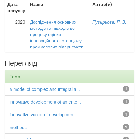
Дата
Назва
Автор(и)
випуску
2020
Дослідження основних
Пузирьова, П. В.
методів та підходів до
процесу оцінки
інноваційного потенціалу
промислових підприємств
Перегляд
Тема
a model of complex and integral a...
1
innovative development of an ente...
1
innovative vector of development
1
methods
1