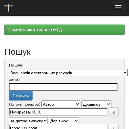
Skip
navigation
Електронний архів КНУТД
Пошук
Пошук:
запит
Поточні фільтри: