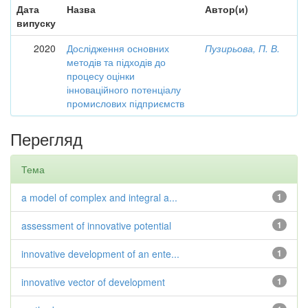
Дата
Назва
Автор(и)
випуску
2020
Дослідження основних
Пузирьова, П. В.
методів та підходів до
процесу оцінки
інноваційного потенціалу
промислових підприємств
Перегляд
Тема
a model of complex and integral a...
1
assessment of innovative potential
1
innovative development of an ente...
1
innovative vector of development
1