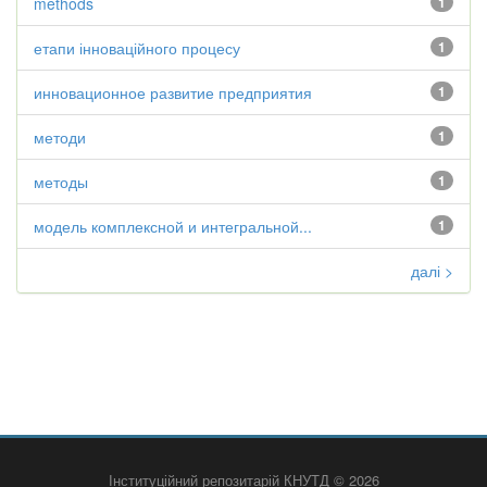
methods
1
етапи інноваційного процесу
1
инновационное развитие предприятия
1
методи
1
методы
1
модель комплексной и интегральной...
1
далі >
Інституційний репозитарій КНУТД © 2026