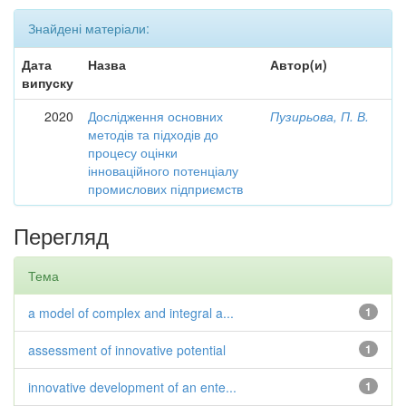
Знайдені матеріали:
Дата
Назва
Автор(и)
випуску
2020
Дослідження основних
Пузирьова, П. В.
методів та підходів до
процесу оцінки
інноваційного потенціалу
промислових підприємств
Перегляд
Тема
a model of complex and integral a...
1
assessment of innovative potential
1
innovative development of an ente...
1