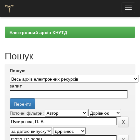
Skip
navigation
Електронний архів КНУТД
Пошук
Пошук:
запит
Поточні фільтри: