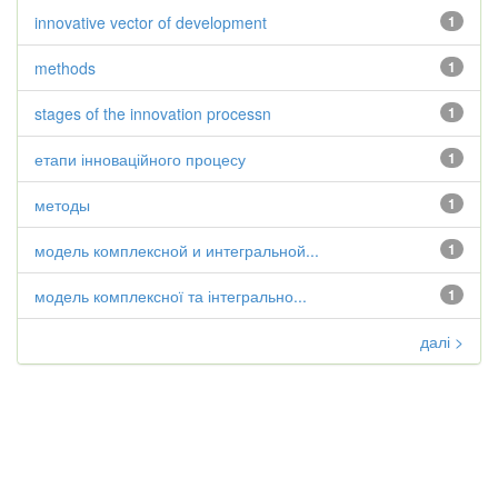
innovative vector of development
1
methods
1
stages of the innovation processn
1
етапи інноваційного процесу
1
методы
1
модель комплексной и интегральной...
1
модель комплексної та інтегрально...
1
далі >