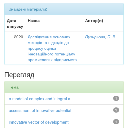
Знайдені матеріали:
Дата
Назва
Автор(и)
випуску
2020
Дослідження основних
Пузирьова, П. В.
методів та підходів до
процесу оцінки
інноваційного потенціалу
промислових підприємств
Перегляд
Тема
a model of complex and integral a...
1
assessment of innovative potential
1
innovative vector of development
1