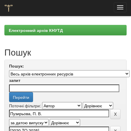
Skip
navigation
Електронний архів КНУТД
Пошук
Пошук:
запит
Поточні фільтри: