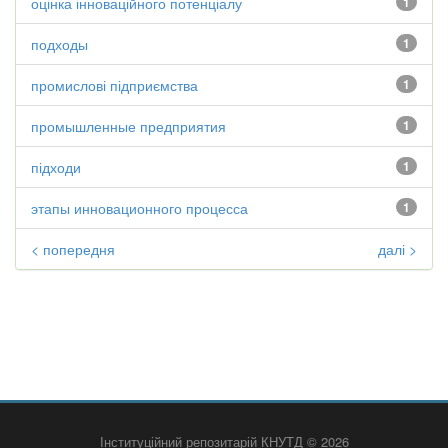
оцінка інноваційного потенціалу
1
подходы
1
промислові підприємства
1
промышленные предприятия
1
підходи
1
этапы инновационного процесса
1
< попередня
далі >
Інституційний репозитарій КНУТД © 2026