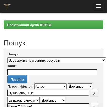
Skip
navigation
Електронний архів КНУТД
Пошук
Пошук:
запит
Поточні фільтри: