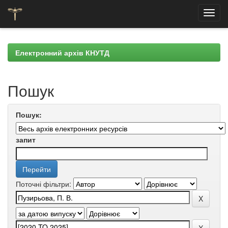
Skip
navigation
Електронний архів КНУТД
Пошук
Пошук:
запит
Поточні фільтри: