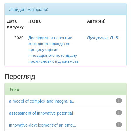
Знайдені матеріали:
Дата
Назва
Автор(и)
випуску
2020
Дослідження основних
Пузирьова, П. В.
методів та підходів до
процесу оцінки
інноваційного потенціалу
промислових підприємств
Перегляд
Тема
a model of complex and integral a...
1
assessment of innovative potential
1
innovative development of an ente...
1