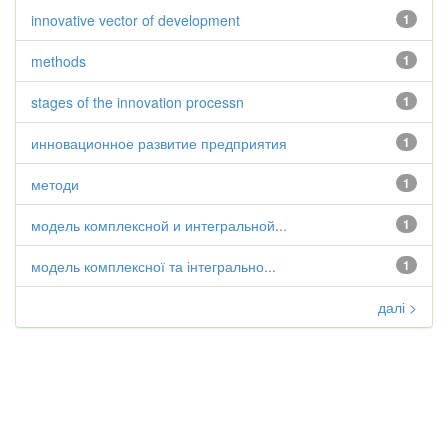
innovative vector of development
1
methods
1
stages of the innovation processn
1
инновационное развитие предприятия
1
методи
1
модель комплексной и интегральной...
1
модель комплексної та інтегрально...
1
далі >